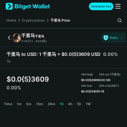
English
Download now
日本語
Tiếng Việt
Home
Crypto prices
千里马
Price
Русский
Español (Latinoamérica)
千里马
千里马
Türkçe
Risks
0x9257...4444
Italiano
Français
千里马 to USD:
1 千里马 = $0.0{5}3609 USD
0.00%
Deutsch
1D
简体中文
繁體中文
24h high
24h vol (千里马)
Português (Portugal)
$
0.0{5}3609
$
0.0{5}3609
330.12K
Bahasa Indonesia
24h low
24h vol
(USDT)
0.00%
ภาษาไทย
$
0.0{5}3609
1.19
हिन्दी
千里马 Price Chart
Time
1m
5m
15m
30m
1h
4h
1D
1W
বাংলা
Español
Português (Brasil)
Español (Argentina)