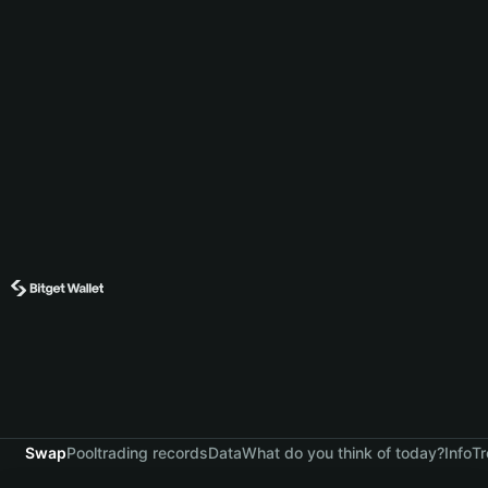
Swap
Pool
trading records
Data
What do you think of today?
Info
Tr